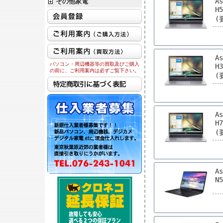
As
その他家電
H
(
As
パソコン・周辺機器等の買取及びご購入
H
の前に、ご利用案内は必ずご覧下さい。
(
As
H
(
As
N