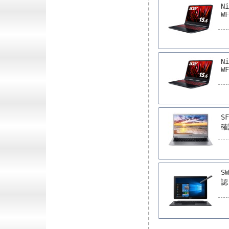
Ni
WF
Ni
WF
S
確
S
認