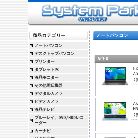
ノートパソコン
ノートパソコン
デスクトップパソコン
ACER
プリンター
Ex
タブレットPC
A
液晶モニター
(
その他周辺機器
デジタルカメラ
ビデオカメラ
As
H
液晶テレビ
(
ブルーレイ、DVD/HDDレコ
ーダー
カーナビ