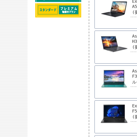
Ex
A
(
As
H
(
As
F
ル
Ex
F
(