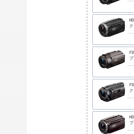
H
ク
F
ブ
F
ク
H
ブ