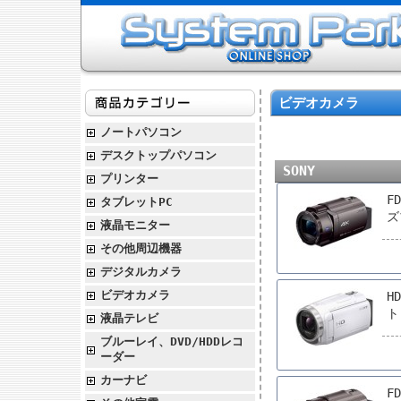
ビデオカメラ
ノートパソコン
デスクトップパソコン
SONY
プリンター
F
タブレットPC
ズ
液晶モニター
その他周辺機器
デジタルカメラ
ビデオカメラ
H
ト
液晶テレビ
ブルーレイ、DVD/HDDレコ
ーダー
カーナビ
F