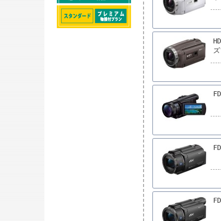
H
ズ
FD
F
FD