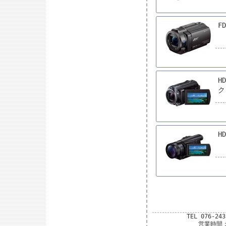
FD
H
ク
HD
TEL 076-24
営業時間：平