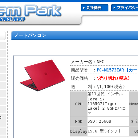
ノートパソコン
メーカー名：NEC
商品型番 ：
PC-N1573EAR [
販売価格 ：
\売り切れ(税込)
送 料：\1,100(税込)
第11世代 インテル
Core i7
1165G7(Tiger
CPU
Mem
Lake) 2.8GHz/4コ
ア
コ
SSD：256GB
HDD
Dri
15.6 型(インチ)
Display
O