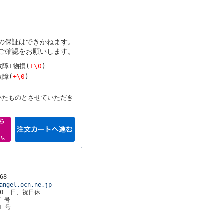
の保証はできかねます。
ご確認をお願いします。
障+物損(
+\0
)
故障(
+\0
)
いたものとさせていただき
68
angel.ocn.ne.jp
:00 日、祝日休
 号
4 号