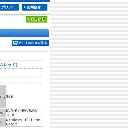
カームレッド]
ory
8GB
DVD±R/±RW/RAM/
ve
±RDL
Windows 11 Home
S
64bit