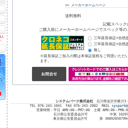
>>
メーカーホームページ
送料無料
記載スペック
ご購入前にメーカーホームページでスペック等の
購入
三年延長保証+自然故
い。
三年延長保証+自然
無し
※延長保証ご加入の際は本保証規程をご同意いただ
ます。
システムパーク株式会社
石川県金沢市横川3-
TEL 076-243-1041 FAX 076-243-2002 MAIL
syspark@
営業時間：平日 AM9:00～PM7:00 土曜 AM9:00～PM6
石川県公安委員会許可 中第 10297
東京都公安委員会許可 第 30892050799