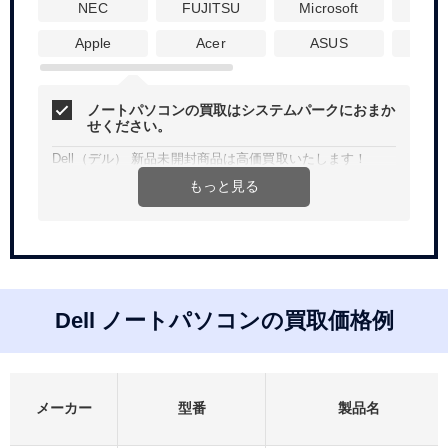
NEC
FUJITSU
Microsoft
Dyna
Apple
Acer
ASUS
H
ノートパソコンの買取はシステムパークにおまか
せください。
Dell（デル） 新品未開封商品は高価買取いたします！
もっと見る
Web、お電話にて簡単見積り。買取査定無料、宅配買取は
送料無料です。
法人、個人問わず、ご希望金額などお気軽にご相談くださ
い。
Dell ノートパソコンの買取価格例
メーカー
型番
製品名