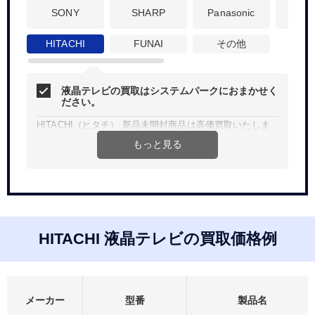
SONY
SHARP
Panasonic
His
HITACHI
FUNAI
その他
液晶テレビの買取はシステムパークにおまかせく
ださい。
HITACHI（ヒタチ） 新品未開封商品は高価買取いたしま
す！
もっと見る
Web、お電話にて簡単見積り。買取査定無料、宅配買取は
送料無料です。
法人、個人問わず、ご希望金額などお気軽にご相談くださ
い。
HITACHI 液晶テレビの買取価格例
メーカー
型番
製品名