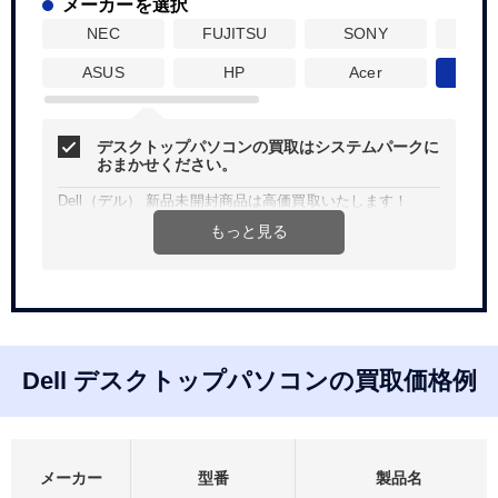
メーカーを選択
NEC
FUJITSU
SONY
Len
ASUS
HP
Acer
De
デスクトップパソコンの買取はシステムパークに
おまかせください。
Dell（デル） 新品未開封商品は高価買取いたします！
もっと見る
Web、お電話にて簡単見積り。買取査定無料、宅配買取は
送料無料です。
法人、個人問わず、ご希望金額などお気軽にご相談くださ
い。
Dell デスクトップパソコンの買取価格例
メーカー
型番
製品名