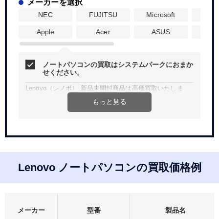
メーカーを選択
NEC
FUJITSU
Microsoft
Dyna
Apple
Acer
ASUS
H
ノートパソコンの買取はシステムパークにおまか
せください。
Lenovo（レノボ） 新品未開封商品は高価買取いたしま
す！
もっと見る
Web、お電話にて簡単見積り。買取査定無料、宅配買取は
送料無料です。
法人、個人問わず、ご希望金額などお気軽にご相談くださ
い。
Lenovo ノートパソコンの買取価格例
メーカー
型番
製品名