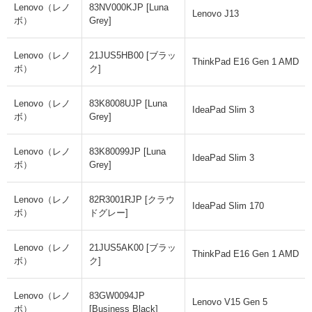
Lenovo（レノ
83NV000KJP [Luna
Lenovo J13
ボ）
Grey]
Lenovo（レノ
21JUS5HB00 [ブラッ
ThinkPad E16 Gen 1 AMD
ボ）
ク]
Lenovo（レノ
83K8008UJP [Luna
IdeaPad Slim 3
ボ）
Grey]
Lenovo（レノ
83K80099JP [Luna
IdeaPad Slim 3
ボ）
Grey]
Lenovo（レノ
82R3001RJP [クラウ
IdeaPad Slim 170
ボ）
ドグレー]
Lenovo（レノ
21JUS5AK00 [ブラッ
ThinkPad E16 Gen 1 AMD
ボ）
ク]
Lenovo（レノ
83GW0094JP
Lenovo V15 Gen 5
ボ）
[Business Black]