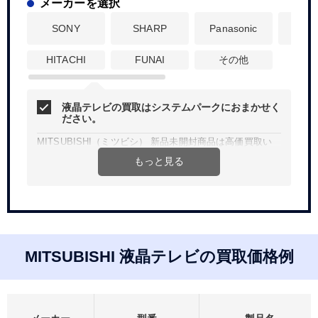
メーカーを選択
SONY
SHARP
Panasonic
His
HITACHI
FUNAI
その他
液晶テレビの買取はシステムパークにおまかせく
ださい。
MITSUBISHI（ミツビシ） 新品未開封商品は高価買取い
たします！
もっと見る
Web、お電話にて簡単見積り。買取査定無料、宅配買取は
送料無料です。
法人、個人問わず、ご希望金額などお気軽にご相談くださ
い。
MITSUBISHI 液晶テレビの買取価格例