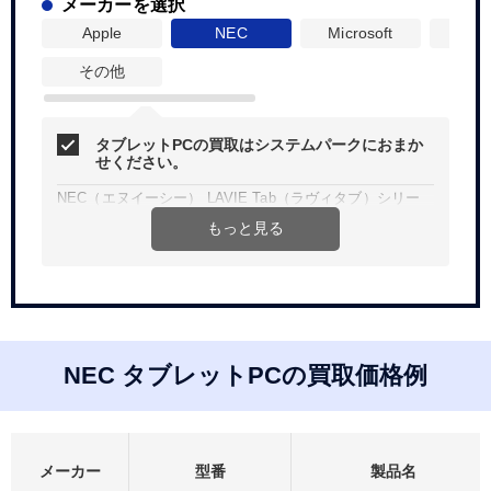
メーカーを選択
Apple
NEC
Microsoft
Dyna
その他
タブレットPCの買取はシステムパークにおまか
せください。
NEC（エヌイーシー） LAVIE Tab（ラヴィタブ）シリー
ズなど、新品未開封商品は高価買取いたします！
もっと見る
Web、お電話にて簡単見積り。買取査定無料、宅配買取は
送料無料です。
法人、個人問わず、ご希望金額などお気軽にご相談くださ
い。
NEC タブレットPCの買取価格例
メーカー
型番
製品名