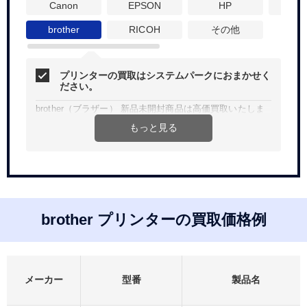
Canon
EPSON
HP
N
brother
RICOH
その他
プリンターの買取はシステムパークにおまかせく
ださい。
brother（ブラザー） 新品未開封商品は高価買取いたしま
す！
もっと見る
Web、お電話にて簡単見積り。買取査定無料、宅配買取は
送料無料です。
法人、個人問わず、ご希望金額などお気軽にご相談くださ
い。
brother プリンターの買取価格例
メーカー
型番
製品名