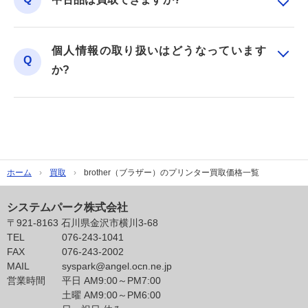
個人情報の取り扱いはどうなっています
か?
ホーム
買取
brother（ブラザー）のプリンター買取価格一覧
システムパーク株式会社
〒921-8163 石川県金沢市横川3-68
TEL
076-243-1041
FAX
076-243-2002
MAIL
syspark@angel.ocn.ne.jp
営業時間
平日 AM9:00～PM7:00
土曜 AM9:00～PM6:00